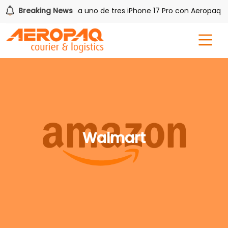
ash PAQ!
Breaking News
Gana uno de tres iPhone 17 Pro con Aeropaq Pri
Walmart