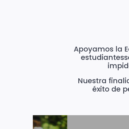
Apoyamos la Ed
estudiantess
impid
Nuestra finali
éxito de p