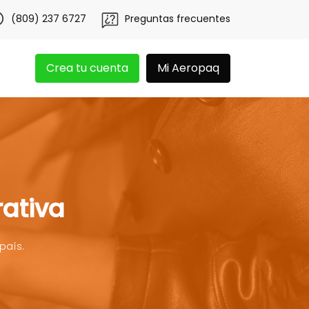
0 libras gratis por 3 meses!
Tu app Aeropaq se renueva
(809) 237 6727
Preguntas frecuentes
Crea tu cuenta
Mi Aeropaq
rativa
país.