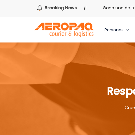
dimir tus libras de Cash PAQ!
Breaking News
Gana uno de tres iPhone 17 
Personas
Respo
Cree