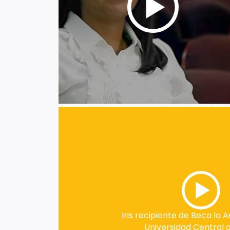
Iris recipiente de Beca la 
Universidad Central d