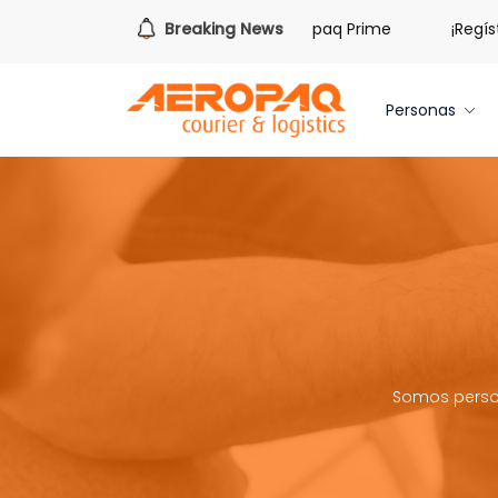
uno de tres iPhone 17 Pro con Aeropaq Prime
Breaking News
¡Regístrate
Personas
Somos person