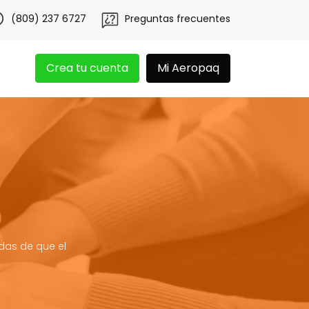
 Aeropaq se renueva
Es hora de redimir tus libras con C
(809) 237 6727
Preguntas frecuentes
Crea tu cuenta
Mi Aeropaq
das de que el