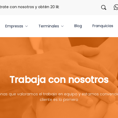
 con nosotros y obtén 20 libras gratis por 3 meses!
Tu app
Blog
Franquicias
Empresas
Terminales
Trabaja con nosotros
as que valoramos el trabajo en equipo y estamos convenci
cliente es lo primero