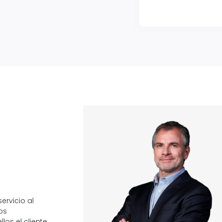
ervicio al
os
os el cliente