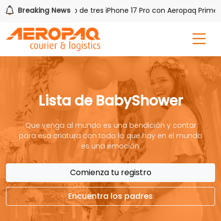
!
Breaking News
Gana uno de tres iPhone 17 Pro con Aeropaq Prime
Lista de BabyShower
Que venga al mundo es una bendición y contar
para esa criatura con todo lo que hay en el mundo
es una emoción.
Comienza tu registro
Encuentra los padres