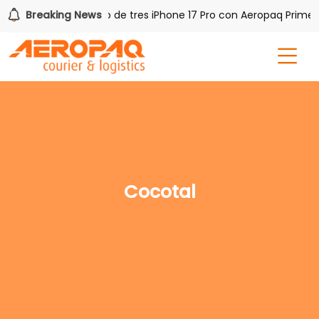
AQ!
Breaking News
Gana uno de tres iPhone 17 Pro con Aeropaq Prime
Cocotal