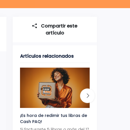
Compartir este
artículo
Artículos relacionados
¡Es hora de redimir tus libras de
Gana uno de tres 
Cash PAQ!
con Aeropaq Pri
Si facturaste 5 libras o más del 17
Recibe tus paque