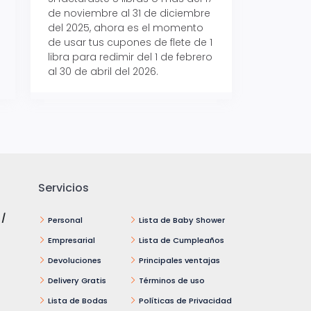
de noviembre al 31 de diciembre
Aeropaq Prime y p
del 2025, ahora es el momento
automáticamente e
de usar tus cupones de flete de 1
uno de tres iPhone 
libra para redimir del 1 de febrero
al 30 de abril del 2026.
Servicios
 /
Personal
Lista de Baby Shower
Empresarial
Lista de Cumpleaños
Devoluciones
Principales ventajas
Delivery Gratis
Términos de uso
Lista de Bodas
Políticas de Privacidad