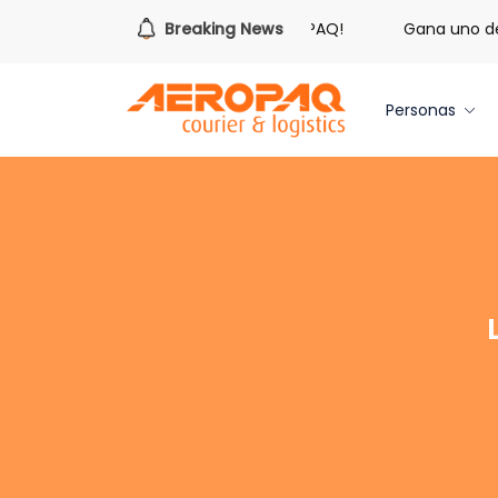
¡Es hora de redimir tus libras de Cash PAQ!
Breaking News
Gana uno de t
Personas