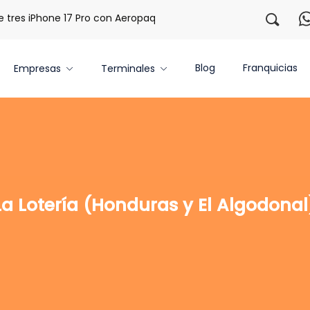
res iPhone 17 Pro con Aeropaq Prime
¡Regístrate con noso
Blog
Franquicias
Empresas
Terminales
La Lotería (Honduras y El Algodonal