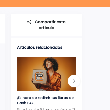
Compartir este
artículo
Artículos relacionados
¡Es hora de redimir tus libras de
Gana uno de tres 
Cash PAQ!
con Aeropaq Pri
Si facturaste 5 libras o más del 17
Recibe tus paque