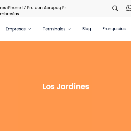
s iPhone 17 Pro con Aeropaq Prime
¡Regístrate con nosotr
bresías
Blog
Franquicias
Empresas
Terminales
Los Jardines