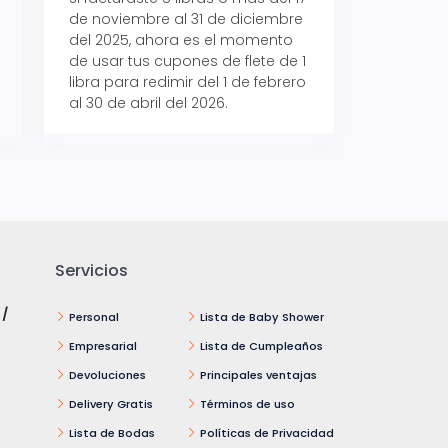
de noviembre al 31 de diciembre
Aeropaq Prime y p
del 2025, ahora es el momento
automáticamente e
de usar tus cupones de flete de 1
uno de tres iPhone 
libra para redimir del 1 de febrero
al 30 de abril del 2026.
Servicios
 /
Personal
Lista de Baby Shower
Empresarial
Lista de Cumpleaños
Devoluciones
Principales ventajas
Delivery Gratis
Términos de uso
Lista de Bodas
Políticas de Privacidad