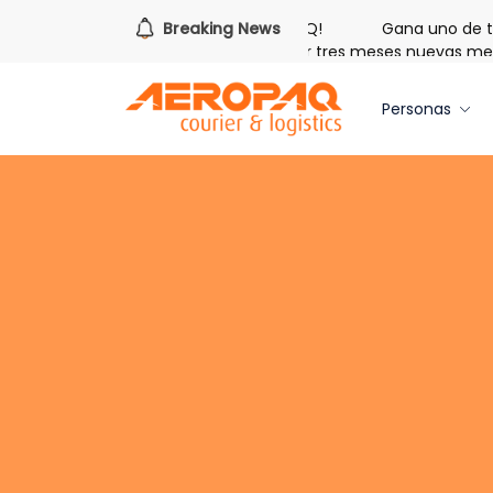
s hora de redimir tus libras de Cash PAQ!
Breaking News
Gana uno de tre
galo de Bienvenida: 20 libras gratis por tres meses nuevas mem
Personas