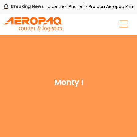
 PAQ!
Breaking News
Gana uno de tres iPhone 17 Pro con Aeropaq Prime
Monty I