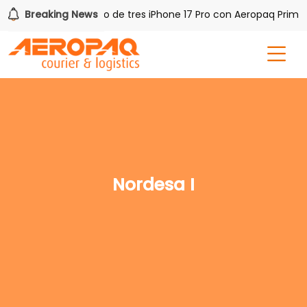
PAQ!
Breaking News
Gana uno de tres iPhone 17 Pro con Aeropaq Prime
Nordesa I