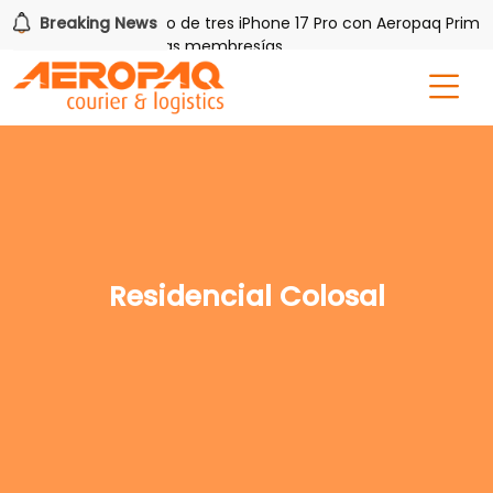
PAQ!
Breaking News
Gana uno de tres iPhone 17 Pro con Aeropaq Prime
s por tres meses nuevas membresías
Residencial Colosal