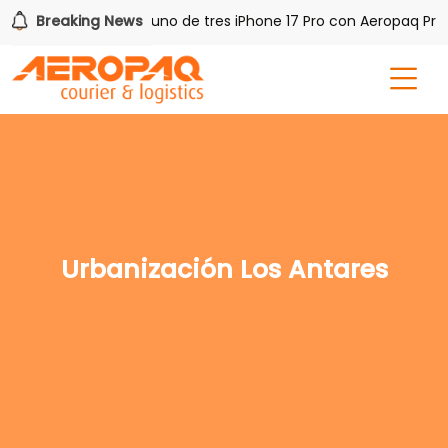
h PAQ!
Breaking News
Gana uno de tres iPhone 17 Pro con Aeropaq Prim
Urbanización Los Antares