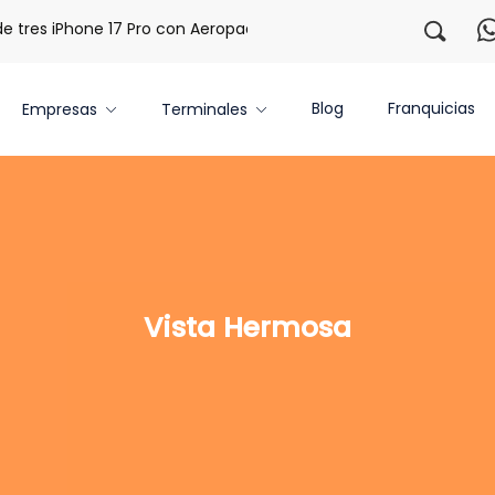
res iPhone 17 Pro con Aeropaq Prime
¡Regístrate con noso
Blog
Franquicias
Empresas
Terminales
Vista Hermosa