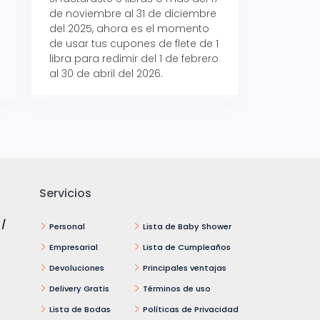
de noviembre al 31 de diciembre
Aeropaq Prime y p
del 2025, ahora es el momento
automáticamente e
de usar tus cupones de flete de 1
uno de tres iPhone 
libra para redimir del 1 de febrero
al 30 de abril del 2026.
Servicios
 /
Personal
Lista de Baby Shower
Empresarial
Lista de Cumpleaños
Devoluciones
Principales ventajas
Delivery Gratis
Términos de uso
Lista de Bodas
Políticas de Privacidad