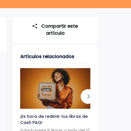
Compartir este
artículo
Artículos relacionados
¡Es hora de redimir tus libras de
Gana uno de tres 
Cash PAQ!
con Aeropaq Pri
Si facturaste 5 libras o más del 17
Recibe tus paque