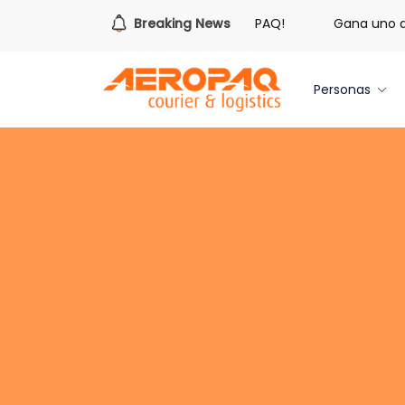
¡Es hora de redimir tus libras de Cash PAQ!
Breaking News
Gana uno de t
Personas