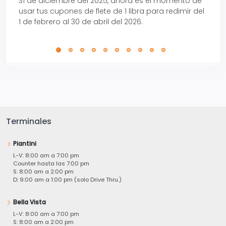
31 de diciembre del 2025, ahora es el momento de
autom
usar tus cupones de flete de 1 libra para redimir del
Pro.
1 de febrero al 30 de abril del 2026.
Terminales
Piantini
L-V: 8:00 am a 7:00 pm
Counter hasta las 7:00 pm
S: 8:00 am a 2:00 pm
D: 9:00 am a 1:00 pm (solo Drive Thru.)
Bella Vista
L-V: 8:00 am a 7:00 pm
S: 8:00 am a 2:00 pm