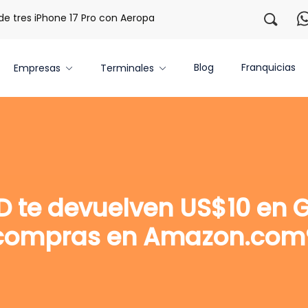
tres iPhone 17 Pro con Aeropaq Prime
¡Regístrate con nos
Blog
Franquicias
Empresas
Terminales
 te devuelven US$10 en G
compras en Amazon.com