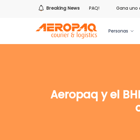
¡Es hora de redimir tus libras de Cash PAQ!
Breaking News
Gana uno de 
Personas
Aeropaq y el BHD