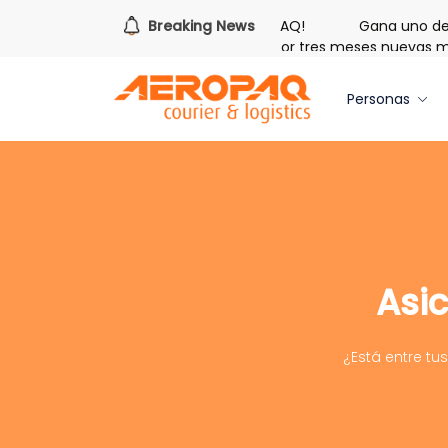
¡Es hora de redimir tus libras de Cash PAQ!
Breaking News
Gana uno de tr
Regalo de Bienvenida: 20 libras gratis por tres meses nuevas m
Personas
Asi
¿Está entre tus