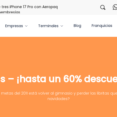
es iPhone 17 Pro con Aeropaq Prime
¡Regístrate con nosot
embresías
Blog
Franquicias
Empresas
Terminales
cs – ¡hasta un 60% descue
 metas del 2011 está volver al gimnasio y perder las libritas qu
navidades?