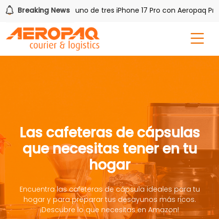
h PAQ!
Breaking News
Gana uno de tres iPhone 17 Pro con Aeropaq Prime
Las cafeteras de cápsulas
que necesitas tener en tu
hogar
Encuentra las cafeteras de cápsula ideales para tu
hogar y para preparar tus desayunos más ricos.
¡Descubre lo que necesitas en Amazon!