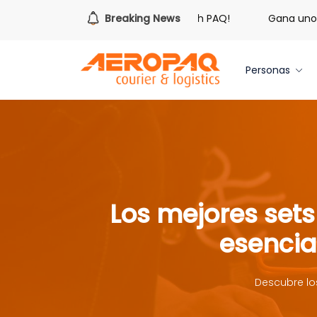
¡Es hora de redimir tus libras de Cash PAQ!
Breaking News
Gana uno de 
Personas
Los mejores sets
esencial
Descubre lo