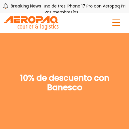
h PAQ!
Breaking News
Gana uno de tres iPhone 17 Pro con Aeropaq Prime
tis por tres meses nuevas membresías
10% de descuento con
Banesco