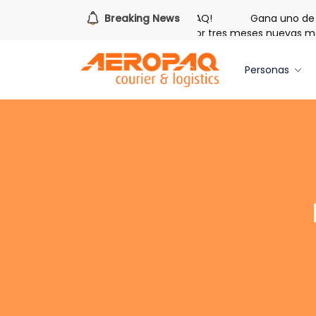
Es hora de redimir tus libras de Cash PAQ!
Breaking News
Gana uno de tr
egalo de Bienvenida: 20 libras gratis por tres meses nuevas me
Personas