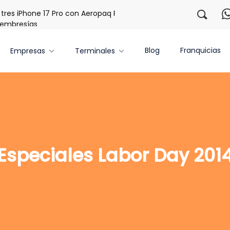
es iPhone 17 Pro con Aeropaq Prime
¡Regístrate con nosot
mbresías
Blog
Franquicias
Empresas
Terminales
Especiales Labor Day 201