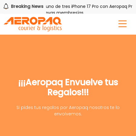
h PAQ!
Breaking News
Gana uno de tres iPhone 17 Pro con Aeropaq Prime
tis por tres meses nuevas membresías
¡¡¡Aeropaq Envuelve tus
Regalos!!!
Si pides tus regalos por Aeropaq nosotros te lo
envolvemos.