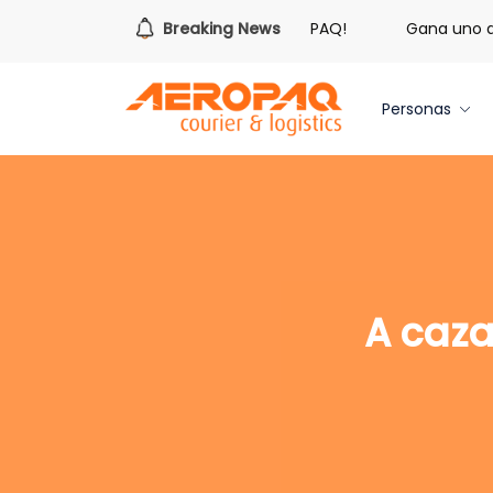
¡Es hora de redimir tus libras de Cash PAQ!
Breaking News
Gana uno de t
Personas
A caza