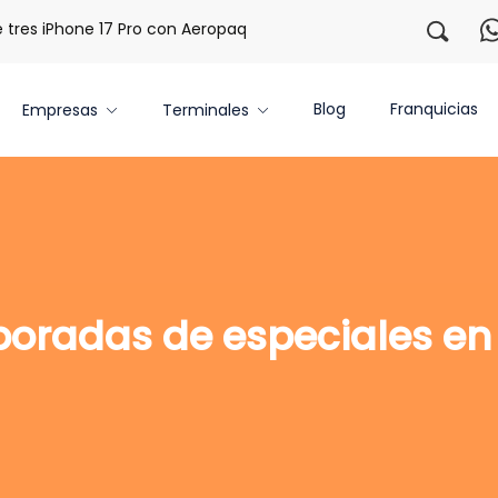
es iPhone 17 Pro con Aeropaq Prime
¡Regístrate con nosot
Blog
Franquicias
Empresas
Terminales
oradas de especiales en