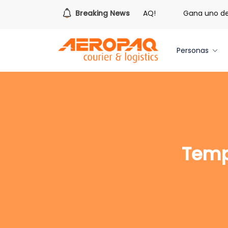
¡Es hora de redimir tus libras de Cash PAQ!
Breaking News
Gana uno de tr
Personas
Temp