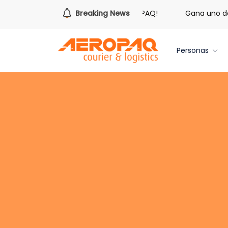
¡Es hora de redimir tus libras de Cash PAQ!
Breaking News
Gana uno de t
Personas