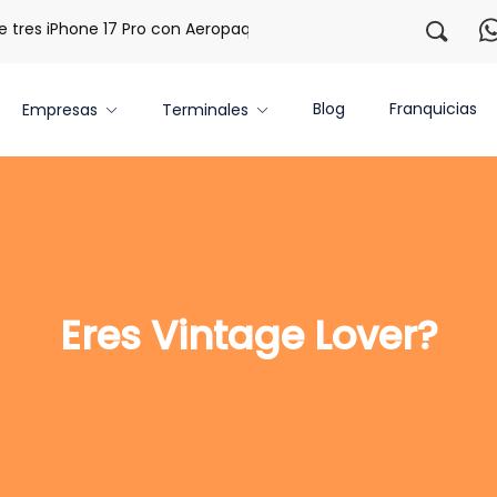
res iPhone 17 Pro con Aeropaq Prime
¡Regístrate con noso
Blog
Franquicias
Empresas
Terminales
Eres Vintage Lover?