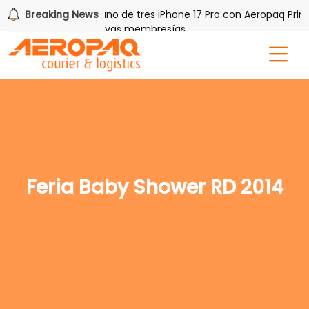
 PAQ!
Breaking News
Gana uno de tres iPhone 17 Pro con Aeropaq Prime
is por tres meses nuevas membresías
Feria Baby Shower RD 2014