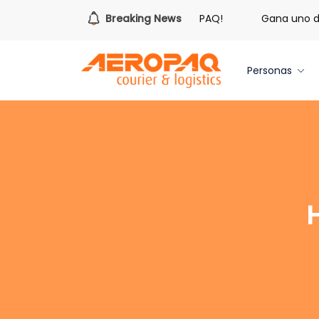
¡Es hora de redimir tus libras de Cash PAQ!
Breaking News
Gana uno de t
Personas