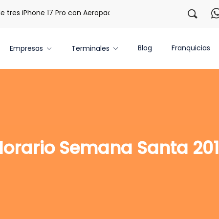
res iPhone 17 Pro con Aeropaq Prime
¡Regístrate con noso
Blog
Franquicias
Empresas
Terminales
Horario Semana Santa 201