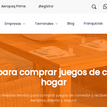
opaq Prime
¡Regístrate con nosotros y obtén 20 libras gra
Blog
Franquicias
Empresas
Terminales
 para comprar juegos de 
hogar
s mejores tiendas para comprar juegos de comedor y recíbel
Aeropaq. ¡Rápido y seguro!