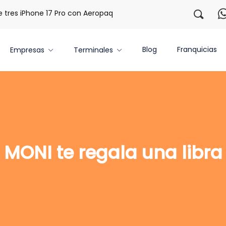
s iPhone 17 Pro con Aeropaq Prime
¡Regístrate con nosotr
Blog
Franquicias
Empresas
Terminales
MONI te regala una libra