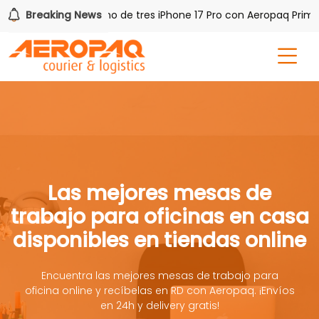
 PAQ!
Breaking News
Gana uno de tres iPhone 17 Pro con Aeropaq Prime
Las mejores mesas de
trabajo para oficinas en casa
disponibles en tiendas online
Encuentra las mejores mesas de trabajo para
oficina online y recíbelas en RD con Aeropaq. ¡Envíos
en 24h y delivery gratis!