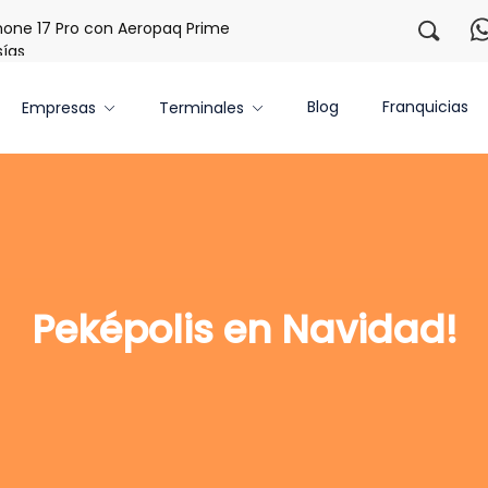
ne 17 Pro con Aeropaq Prime
¡Regístrate con nosotros y ob
s
Blog
Franquicias
Empresas
Terminales
Peképolis en Navidad!