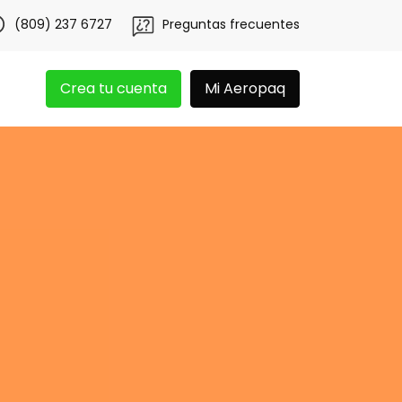
tén 20 libras gratis por 3 meses!
Tu app Aeropaq se ren
(809) 237 6727
Preguntas frecuentes
Crea tu cuenta
Mi Aeropaq