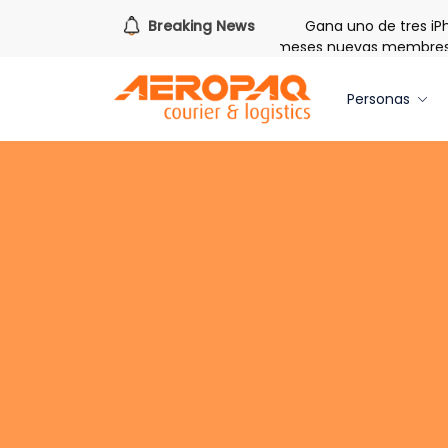
 de redimir tus libras de Cash PAQ!
Breaking News
Gana uno de tres iPho
e Bienvenida: 20 libras gratis por tres meses nuevas membresía
Personas