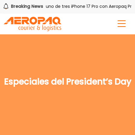
h PAQ!
Breaking News
Gana uno de tres iPhone 17 Pro con Aeropaq Prim
Especiales del President’s Day