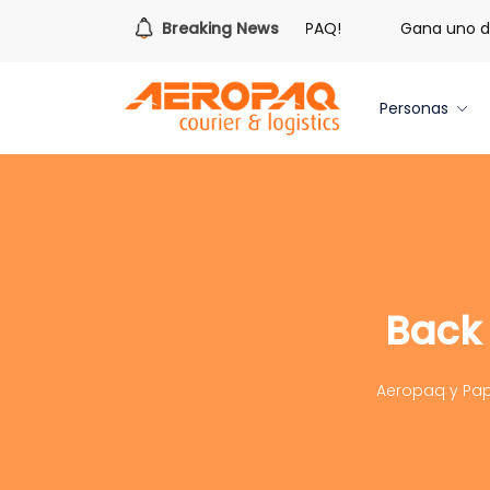
¡Es hora de redimir tus libras de Cash PAQ!
Breaking News
Gana uno de t
Personas
Back
Aeropaq y Pap