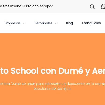
res iPhone 17 Pro con Aeropaq Prime
¡Regístrate con noso
Blog
Franquicias
Empresas
Terminales
 to School con Dumé y Ae
eleria Dumé se unen para ofrecerte un descuento en la compra
escolares de tus hijos.