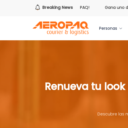
¡Es hora de redimir tus libras de Cash PAQ!
Breaking News
Gana uno de tr
Personas
Renueva tu look
Descubre las m