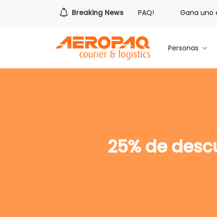
¡Es hora de redimir tus libras de Cash PAQ!
Breaking News
Gana uno de 
Personas
25% de descu