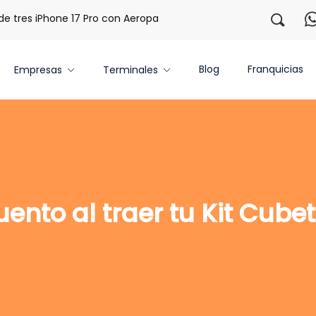
tres iPhone 17 Pro con Aeropaq Prime
¡Regístrate con nos
Blog
Franquicias
Empresas
Terminales
ento al traer tu Kit Cube