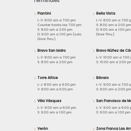
Terminales
Piantini
Bella Vista
L-V: 8:00 am a 7:00 pm
L-V: 8:00 am a 7:00 
Counter hasta las 7:00 pm
S: 8:00 am a 2:00 p
S: 8:00 am a 2:00 pm
D: 9:00 am a 1:00 pm
D: 9:00 am a 1:00 pm (solo
Drive Thru.)
Drive Thru.)
Bravo San Isidro
Bravo Núñez de Cá
L-V: 8:00 am a 7:00 pm
L-V: 10:00 am a 7:00
S: 8:00 am a 2:00 pm
S: 10:00 am a 2:00 p
Torre Altice
Bávaro
L-J: 8:00 am a 6:00 pm
L-V: 9:00 am a 7:00 
V: 8:00 am a 5:00 pm
S: 9:00 am a 2:00 p
Villa Vásquez
San Francisco de M
L-V: 9:00 am a 6:00 pm
L-V: 9:00 am a 6:00
S: 9:00 am a 1:00 pm
S: 9:00 am a 1:00 pm
Verón
Zona Franca Las Am