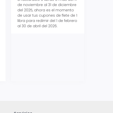
de noviembre al 31 de diciembre
Aeropaq Prime y p
del 2025, ahora es el momento
automáticamente e
de usar tus cupones de flete de 1
uno de tres iPhone 
libra para redimir del 1 de febrero
al 30 de abril del 2026.