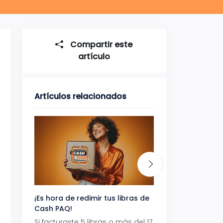
Compartir este
artículo
Artículos relacionados
¡Es hora de redimir tus libras de
Gana uno de tres 
Cash PAQ!
con Aeropaq Pri
Si facturaste 5 libras o más del 17
Recibe tus paque