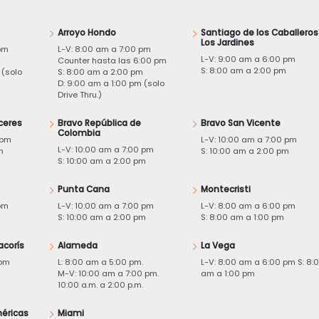
Arroyo Hondo
Santiago de los Caballeros
Los Jardines
pm
L-V: 8:00 am a 7:00 pm
L-V: 9:00 am a 6:00 pm
m
Counter hasta las 6:00 pm
S: 8:00 am a 2:00 pm
 (solo
S: 8:00 am a 2:00 pm
D: 9:00 am a 1:00 pm (solo
Drive Thru.)
ceres
Bravo República de
Bravo San Vicente
Colombia
 pm
L-V: 10:00 am a 7:00 pm
L-V: 10:00 am a 7:00 pm
m
S: 10:00 am a 2:00 pm
S: 10:00 am a 2:00 pm
Punta Cana
Montecristi
pm
L-V: 10:00 am a 7:00 pm
L-V: 8:00 am a 6:00 pm
m
S: 10:00 am a 2:00 pm
S: 8:00 am a 1:00 pm
acorís
Alameda
La Vega
 pm
L: 8:00 am a 5:00 pm.
L-V: 8:00 am a 6:00 pm S: 8:
M-V: 10:00 am a 7:00 pm.
am a 1:00 pm
10:00 a.m. a 2:00 p.m.
éricas
Miami