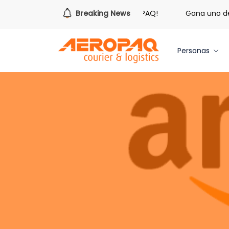
¡Es hora de redimir tus libras de Cash PAQ!
Breaking News
Gana uno de tr
Personas