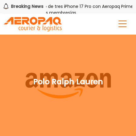
AQ!
Breaking News
Gana uno de tres iPhone 17 Pro con Aeropaq Prime
 por tres meses nuevas membresías
Polo Ralph Lauren