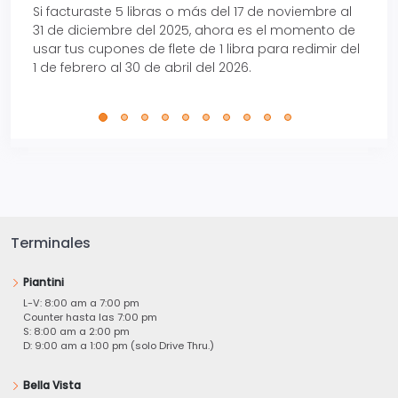
Si facturaste 5 libras o más del 17 de noviembre al
Reci
31 de diciembre del 2025, ahora es el momento de
autom
usar tus cupones de flete de 1 libra para redimir del
Pro.
1 de febrero al 30 de abril del 2026.
Terminales
Piantini
L-V: 8:00 am a 7:00 pm
Counter hasta las 7:00 pm
S: 8:00 am a 2:00 pm
D: 9:00 am a 1:00 pm (solo Drive Thru.)
Bella Vista