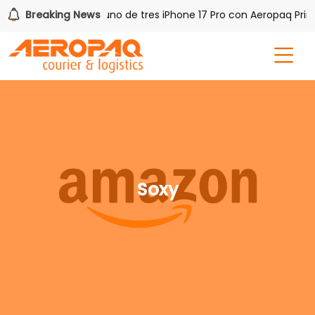
h PAQ!
Breaking News
Gana uno de tres iPhone 17 Pro con Aeropaq Prime
Soxy