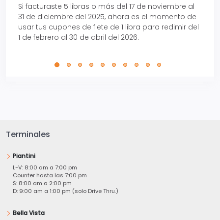
Si facturaste 5 libras o más del 17 de noviembre al
Reci
31 de diciembre del 2025, ahora es el momento de
autom
usar tus cupones de flete de 1 libra para redimir del
Pro.
1 de febrero al 30 de abril del 2026.
Terminales
Piantini
L-V: 8:00 am a 7:00 pm
Counter hasta las 7:00 pm
S: 8:00 am a 2:00 pm
D: 9:00 am a 1:00 pm (solo Drive Thru.)
Bella Vista