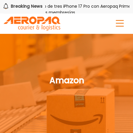
Breaking News
Gana uno de tres iPhone 17 Pro con Aeropaq Prime
or tres meses nuevas membresías
Amazon