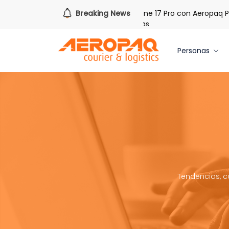
h PAQ!
Gana uno de tres iPhone 17 Pro con Aeropaq Prime
Breaking News
tis por tres meses nuevas membresías
Personas
Tendencias, c