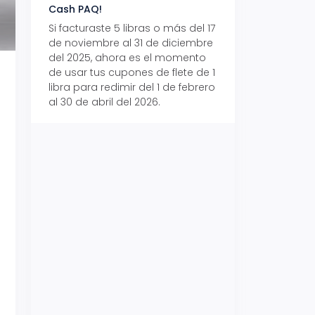
Cash PAQ!
con Aeropaq Pri
Si facturaste 5 libras o más del 17
Recibe tus paque
de noviembre al 31 de diciembre
Aeropaq Prime y p
del 2025, ahora es el momento
automáticamente e
de usar tus cupones de flete de 1
uno de tres iPhone 
libra para redimir del 1 de febrero
al 30 de abril del 2026.