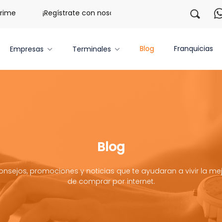
¡Regístrate con nosotros y obtén 20 libras gratis por 3 m
Blog
Franquicias
Empresas
Terminales
Blog
onsejos, promociones y noticias que te ayudaran a vivir la mej
de comprar por internet.