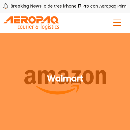
Q!
Breaking News
Gana uno de tres iPhone 17 Pro con Aeropaq Prime
Walmart