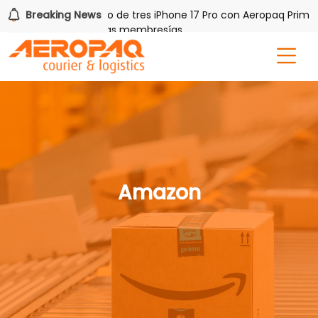
!
Breaking News
Gana uno de tres iPhone 17 Pro con Aeropaq Prime
por tres meses nuevas membresías
Amazon