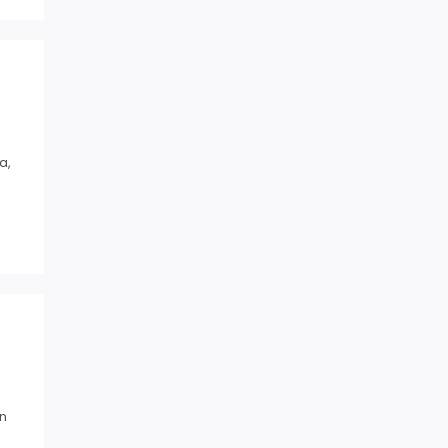
a,
on