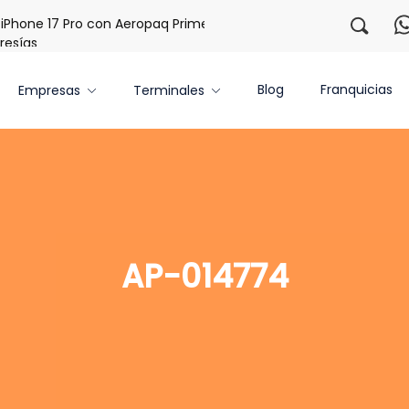
e 17 Pro con Aeropaq Prime
¡Regístrate con nosotros y ob
s
Blog
Franquicias
Empresas
Terminales
AP-014774