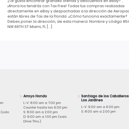
¿Te gusta encontrar grandes ofertas y descuentos en eBay?…
¡Ahora los tendrás con Tax Free! Todas tus compras realizadas
directamente en eBay y despachadas a la dirección de Aeropa
están libres de Tax de la Florida. ¿Cómo funciona exactamente?
Debes poner la dirección, de esta manera: Nombre y código 85
NW 66TH ST Miami, FL […]
Arroyo Hondo
Santiago de los Caballeros
Los Jardines
pm
L-V: 8:00 am a 7:00 pm
L-V: 9:00 am a 6:00 pm
m
Counter hasta las 6:00 pm
S: 8:00 am a 2:00 pm
 (solo
S: 8:00 am a 2:00 pm
D: 9:00 am a 1:00 pm (solo
Drive Thru.)