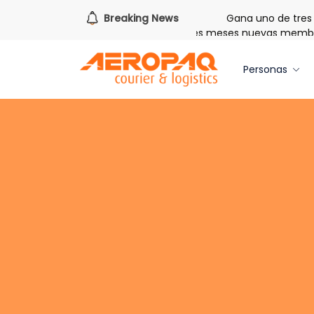
de redimir tus libras de Cash PAQ!
Breaking News
Gana uno de tres iPhon
e Bienvenida: 20 libras gratis por tres meses nuevas membresía
Personas