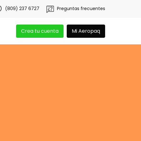
tén 20 libras gratis por 3 meses!
Tu app Aeropaq se renu
(809) 237 6727
Preguntas frecuentes
Crea tu cuenta
Mi Aeropaq