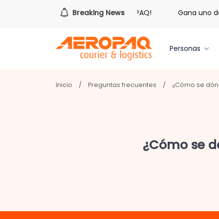
Es hora de redimir tus libras de Cash PAQ!
Breaking News
Gana uno de tre
Personas
Inicio
/
Preguntas frecuentes
/
¿Cómo se dónd
¿Cómo se dó