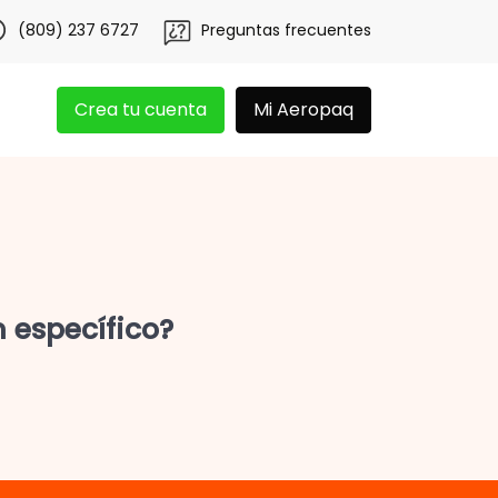
os y obtén 20 libras gratis por 3 meses!
Tu app Aeropaq 
(809) 237 6727
Preguntas frecuentes
Crea tu cuenta
Mi Aeropaq
 específico?