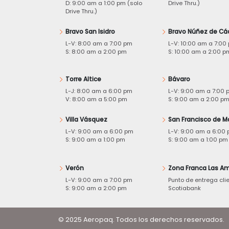
D: 9:00 am a 1:00 pm (solo
Drive Thru.)
Drive Thru.)
Bravo San Isidro
Bravo Núñez de Cá
L-V: 8:00 am a 7:00 pm
L-V: 10:00 am a 7:00
S: 8:00 am a 2:00 pm
S: 10:00 am a 2:00 p
Torre Altice
Bávaro
L-J: 8:00 am a 6:00 pm
L-V: 9:00 am a 7:00 
V: 8:00 am a 5:00 pm
S: 9:00 am a 2:00 p
Villa Vásquez
San Francisco de M
L-V: 9:00 am a 6:00 pm
L-V: 9:00 am a 6:00
S: 9:00 am a 1:00 pm
S: 9:00 am a 1:00 pm
Verón
Zona Franca Las Am
L-V: 9:00 am a 7:00 pm
Punto de entrega cli
S: 9:00 am a 2:00 pm
Scotiabank
© 2025 Aeropaq. Todos los derechos reservados.