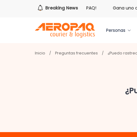
¡Es hora de redimir tus libras de Cash PAQ!
Breaking News
Gana uno de 
Personas
Inicio
/
Preguntas frecuentes
/
¿Puedo rastre
¿P