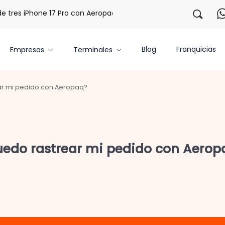
tres iPhone 17 Pro con Aeropaq Prime
¡Regístrate con nos
Blog
Franquicias
Empresas
Terminales
ar mi pedido con Aeropaq?
uedo rastrear mi pedido con Aerop