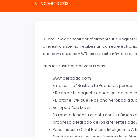
Volver atrás
¡
Claro! Puedes rastrear fácilmente tus paquet
a nuestro sistema, recibes un correo electróni
que comienza con WR-xxxxxx; este número es el 
Puedes rastrear por varias vías:
www.aeropaq.com
En la casilla “Rastrea tu Paquete”, puedes:
• Rastrear tu paquete donde quiera que es
• Digitar el WR que le asigna Aeropaq a tu
Aeropaq App Movil
Entrando desde tu cuenta con tu número d
progreso detallado de los diferentes paqu
Paco, nuestro Chat Bot con Inteligencia Arti
Donde desde el mismo número de teléfono