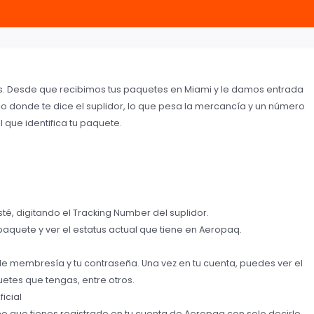
es. Desde que recibimos tus paquetes en Miami y le damos entrada
co donde te dice el suplidor, lo que pesa la mercancía y un número
que identifica tu paquete.
té, digitando el Tracking Number del suplidor.
 paquete y ver el estatus actual que tiene en Aeropaq.
e membresía y tu contraseña. Una vez en tu cuenta, puedes ver el
etes que tengas, entre otros.
ficial
 que tienes registrado en tu cuenta de Aeropaq con solo decirle