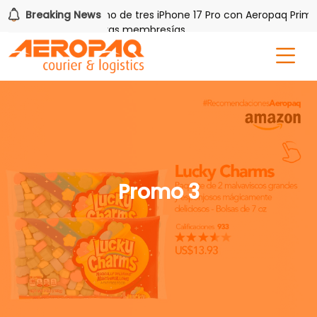
AQ!
Breaking News
Gana uno de tres iPhone 17 Pro con Aeropaq Prime
 por tres meses nuevas membresías
Promo 3