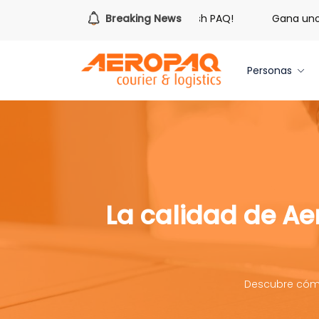
¡Es hora de redimir tus libras de Cash PAQ!
Breaking News
Gana uno de 
Personas
La calidad de Ae
Descubre cómo 