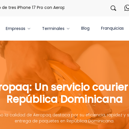
tres iPhone 17 Pro con Aeropaq Prime
¡Regístrate con nos
Blog
Franquicias
Empresas
Terminales
ropaq: Un servicio courier
República Dominicana
la calidad de Aeropaq destaca por su eficiencia, rapidez y 
entrega de paquetes en República Dominicana.