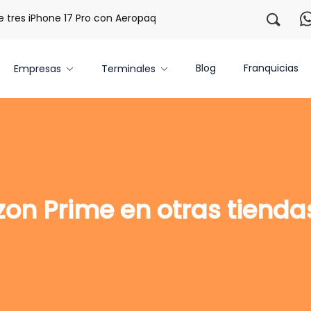
es iPhone 17 Pro con Aeropaq Prime
¡Regístrate con nosot
Blog
Franquicias
Empresas
Terminales
n Prime en otras tiendas?