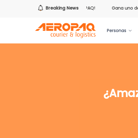
¡Es hora de redimir tus libras de Cash PAQ!
Breaking News
Gana uno de tr
Personas
¿Amazo