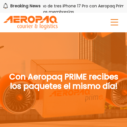
Q!
Breaking News
Gana uno de tres iPhone 17 Pro con Aeropaq Prime
por tres meses nuevas membresías
Con Aeropaq PRIME recibes
los paquetes el mismo día!