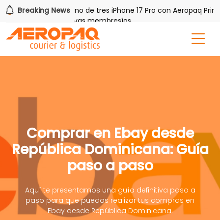
 PAQ!
Breaking News
Gana uno de tres iPhone 17 Pro con Aeropaq Prime
is por tres meses nuevas membresías
Comprar en Ebay desde
República Dominicana: Guía
paso a paso
Aquí te presentamos una guía definitiva paso a
paso para que puedas realizar tus compras en
Ebay desde República Dominicana.