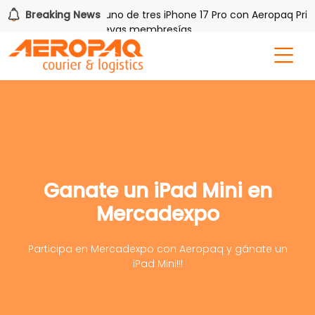
h PAQ!
Breaking News
Gana uno de tres iPhone 17 Pro con Aeropaq Prime
tis por tres meses nuevas membresías
Ganate un iPad Mini en
Mercadexpo
Participa en Mercadexpo con Aeropaq y gánate un
iPad Mini!!!