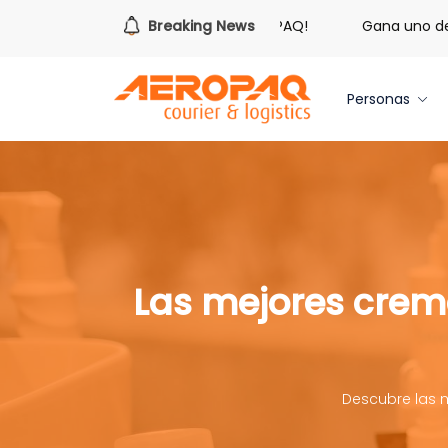
s hora de redimir tus libras de Cash PAQ!
Breaking News
Gana uno de tre
Personas
Las mejores crem
Descubre las 