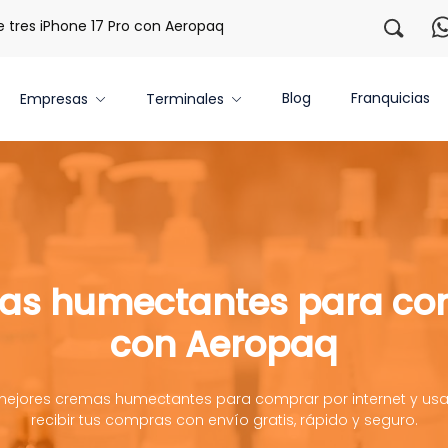
s iPhone 17 Pro con Aeropaq Prime
¡Regístrate con nosotr
Blog
Franquicias
Empresas
Terminales
as humectantes para com
con Aeropaq
mejores cremas humectantes para comprar por internet y us
recibir tus compras con envío gratis, rápido y seguro.